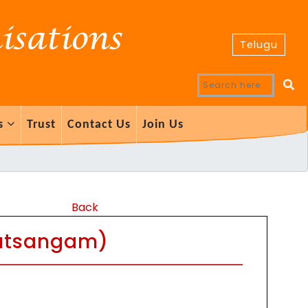
Telugu
s
Trust
Contact Us
Join Us
Back
Satsangam)