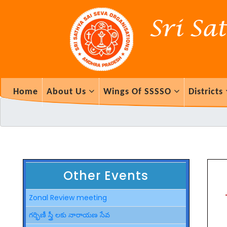
Home
About Us
Wings Of SSSSO
Districts
Other Events
Zonal Review meeting
గర్భిణీ స్త్రీ లకు నారాయణ సేవ